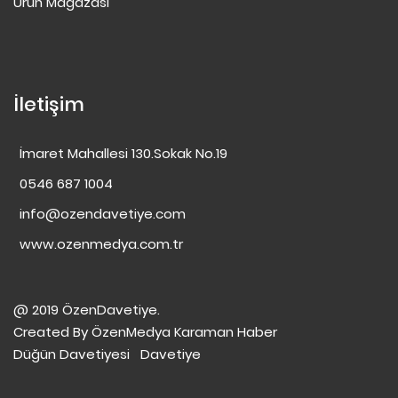
Ürün Mağazası
İletişim
İmaret Mahallesi 130.Sokak No.19
0546 687 1004
info@ozendavetiye.com
www.ozenmedya.com.tr
@ 2019 ÖzenDavetiye.
Created By
ÖzenMedya
Karaman Haber
Düğün Davetiyesi
Davetiye