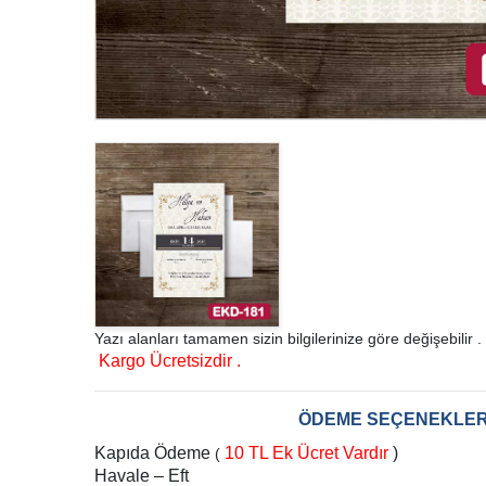
Yazı alanları tamamen sizin bilgilerinize göre değişebilir .
Kargo Ücretsizdir .
ÖDEME SEÇENEKLER
Kapıda Ödeme
10 TL Ek Ücret Vardır
)
(
Havale – Eft