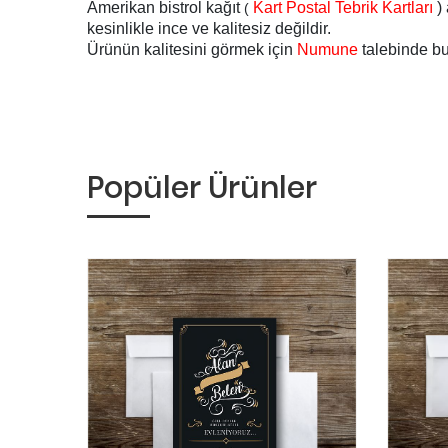
Amerikan bistrol kağıt
Kart Postal Tebrik Kartları
)
(
kesinlikle ince ve kalitesiz değildir.
Ürünün kalitesini görmek için
Numune
talebinde bul
Popüler Ürünler