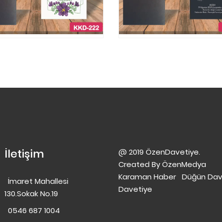
İletişim
@ 2019 ÖzenDavetiye.
Created By
ÖzenMedya
Karaman Haber
Düğün Dav
İmaret Mahallesi
Davetiye
130.Sokak No.19
0546 687 1004