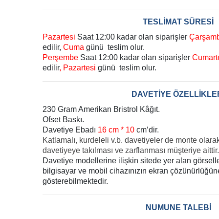
TESLİMAT SÜRESİ
Pazartesi
Saat 12:00 kadar olan siparişler
Çarşam
edilir,
Cuma
günü teslim olur.
Perşembe
Saat 12:00 kadar olan siparişler
Cumart
edilir
, Pazartesi
günü teslim olur.
DAVETİYE ÖZELLİKLE
230 Gram Amerikan Bristrol Kâğıt.
Ofset Baskı.
Davetiye Ebadı
16 cm * 10
cm’dir.
Katlamalı, kurdeleli v.b. davetiyeler de monte olara
davetiyeye takılması ve zarflanması müşteriye aittir.
Davetiye modellerine ilişkin sitede yer alan görsel
bilgisayar ve mobil cihazınızın ekran çözünürlüğüne 
gösterebilmektedir.
NUMUNE TALEBİ