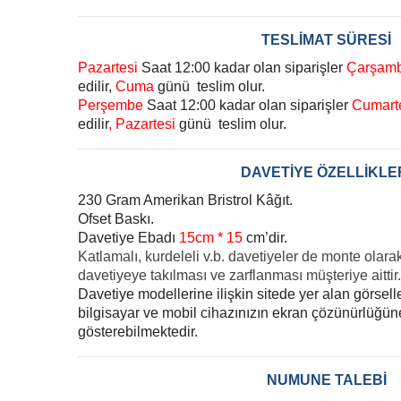
TESLİMAT SÜRESİ
Pazartesi
Saat 12:00 kadar olan siparişler
Çarşam
edilir,
Cuma
günü teslim olur.
Perşembe
Saat 12:00 kadar olan siparişler
Cumart
edilir
, Pazartesi
günü teslim olur.
DAVETİYE ÖZELLİKLE
230 Gram Amerikan Bristrol Kâğıt.
Ofset Baskı.
Davetiye Ebadı
15cm * 15
cm’dir.
Katlamalı, kurdeleli v.b. davetiyeler de monte olara
davetiyeye takılması ve zarflanması müşteriye aittir.
Davetiye modellerine ilişkin sitede yer alan görsel
bilgisayar ve mobil cihazınızın ekran çözünürlüğüne 
gösterebilmektedir.
NUMUNE TALEBİ