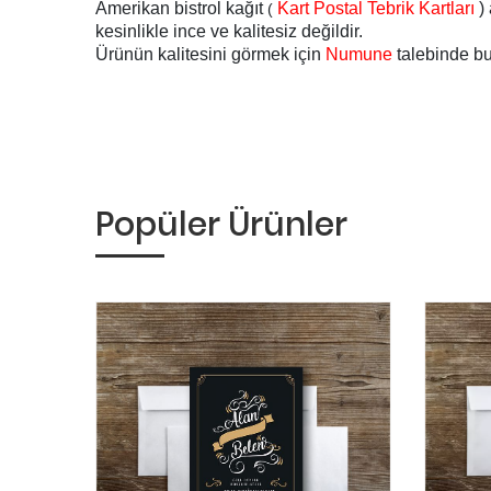
Amerikan bistrol kağıt
Kart Postal Tebrik Kartları
)
(
kesinlikle ince ve kalitesiz değildir.
Ürünün kalitesini görmek için
Numune
talebinde bul
Popüler Ürünler