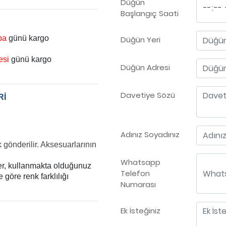
Düğün
Başlangıç Saati
ba
günü kargo
Düğün Yeri
esi
günü kargo
Düğün Adresi
Davetiye Sözü
Rİ
Adınız Soyadınız
k gönderilir. Aksesuarlarının
Whatsapp
ler, kullanmakta olduğunuz
Telefon
göre renk farklılığı
Numarası
Ek İsteğiniz