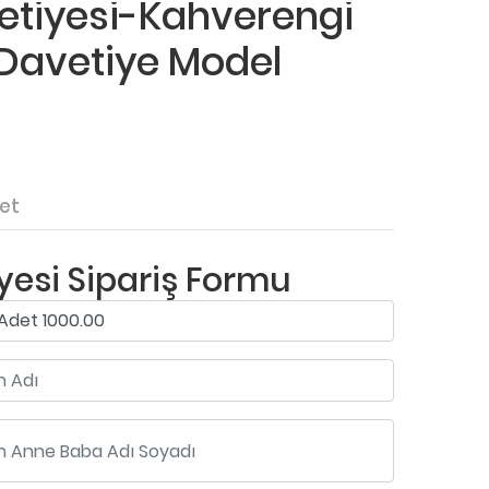
tiyesi-Kahverengi
ı Davetiye Model
et
esi Sipariş Formu