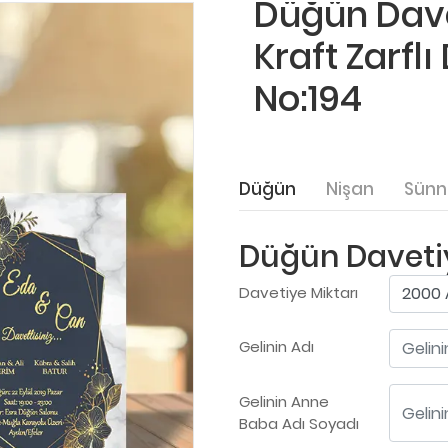
Düğün Dave
Kraft Zarfl
No:194
Düğün
Nişan
Sünn
Düğün Davetiy
Davetiye Miktarı
Gelinin Adı
Gelinin Anne
Baba Adı Soyadı