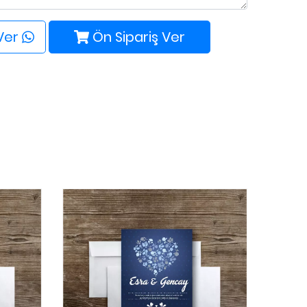
 Ver
Ön Sipariş Ver