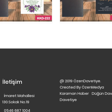
İletişim
@ 2019 ÖzenDavetiye.
Created By
ÖzenMedya
Karaman Haber
Düğün Dav
İmaret Mahallesi
Davetiye
130.Sokak No.19
0546 687 1004