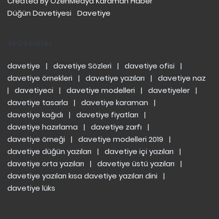
Created By
ÖzenMedya
Karaman Haber
Düğün Davetiyesi
Davetiye
SEO Linkler
davetiye
|
davetiye Sözleri
|
davetiye ofisi
|
davetiye örnekleri
|
davetiye yazıları
|
davetiye naz
|
davetiyeci
|
davetiye modelleri
|
davetiyeler
|
davetiye tasarla
|
davetiye karaman
|
davetiye kağıdı
|
davetiye fiyatları
|
davetiye hazırlama
|
davetiye zarfı
|
davetiye örneği
|
davetiye modelleri 2019
|
davetiye düğün yazıları
|
davetiye içi yazıları
|
davetiye orta yazıları
|
davetiye üstü yazıları
|
davetiye yazıları kısa
davetiye yazıları dini
|
davetiye lüks