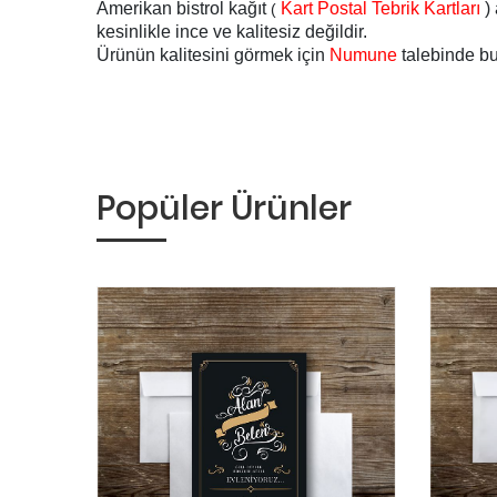
Amerikan bistrol kağıt
Kart Postal Tebrik Kartları
)
(
kesinlikle ince ve kalitesiz değildir.
Ürünün kalitesini görmek için
Numune
talebinde bul
Popüler Ürünler