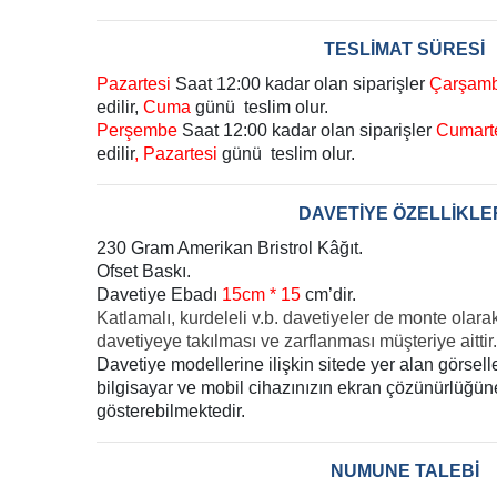
TESLİMAT SÜRESİ
Pazartesi
Saat 12:00 kadar olan siparişler
Çarşam
edilir,
Cuma
günü teslim olur.
Perşembe
Saat 12:00 kadar olan siparişler
Cumart
edilir
, Pazartesi
günü teslim olur.
DAVETİYE ÖZELLİKLE
230 Gram Amerikan Bristrol Kâğıt.
Ofset Baskı.
Davetiye Ebadı
15cm * 15
cm’dir.
Katlamalı, kurdeleli v.b. davetiyeler de monte olara
davetiyeye takılması ve zarflanması müşteriye aittir.
Davetiye modellerine ilişkin sitede yer alan görsel
bilgisayar ve mobil cihazınızın ekran çözünürlüğüne 
gösterebilmektedir.
NUMUNE TALEBİ