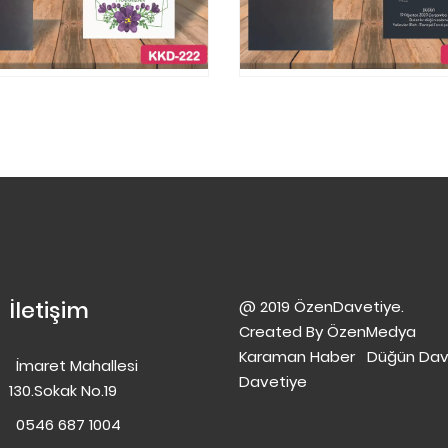
İletişim
@ 2019 ÖzenDavetiye.
Created By
ÖzenMedya
Karaman Haber
Düğün Dav
İmaret Mahallesi
Davetiye
130.Sokak No.19
0546 687 1004