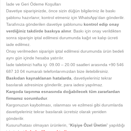
İade ve Geri Ödeme Koşulları
Davetiye siparişinizde, önce sizin düğün bilgileriniz ile baskı
şablonu hazırlanır, kontrol etmeniz için WhatsApp’dan gönderilir.
Tarafınıza gönderilen davetiye şablonunu
kontrol edip onay
verdiğiniz takdirde baskıya alınır
. Baskı için onay verildikten
sonra siparişin iptal edilmesi durumunda kağıt ve kalıp ücreti
iade edilmez.
Onay verilmeden siparişin iptal edilmesi durumunda ürün bedeli
aynı gün içinde hesaba yatırılır.
İade talebinizi hafta içi 09.00 – 20.00 saatleri arasında +90 546
687 10 04 numaralı telefonlarımızdan bize iletebilirsiniz.
Baskıdan kaynaklanan hatalarda
, davetiyeleriniz tekrar
basılarak adresinize gönderilir, para iadesi yapılmaz.
Kargoda taşınma esnasında doğabilecek tüm zararlardan
firmamız sorumludur
.
Kargonuzun kaybolması, ıslanması ve ezilmesi gibi durumlarda
davetiyeleriniz tekrar basılarak ücretsiz olarak yeniden
gönderilir.
Kusuru/hatası olmayan ürünlerin, “
Kişiye Özel Üretim
” yapıldığı